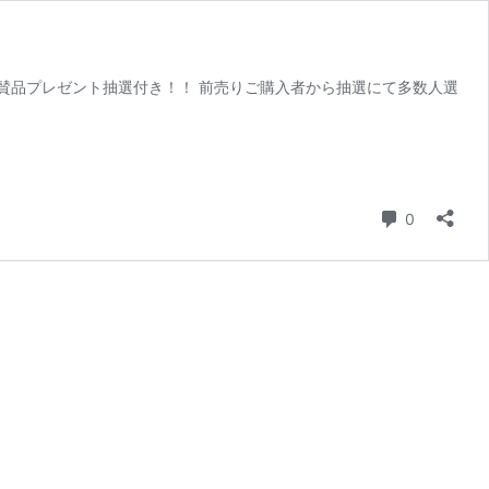
】 豪華協賛品プレゼント抽選付き！！ 前売りご購入者から抽選にて多数人選
コメント
0