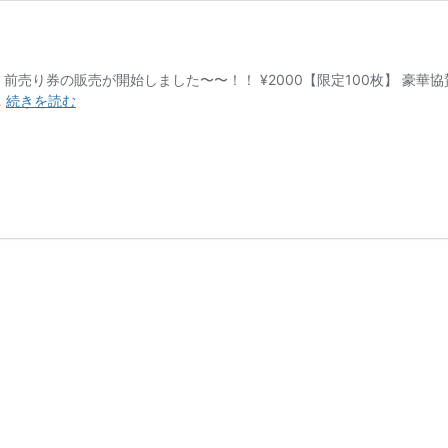
2018の 前売り券の販売が開始しました〜〜！！ ¥2000【限定100枚
【限
…
続きを読む
定
100
枚】
前
売
り
券
販
売
開
始！！