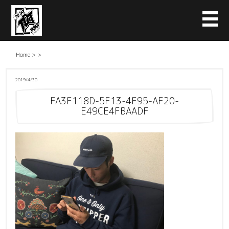
Home
>
>
2019/4/30
FA3F118D-5F13-4F95-AF20-
E49CE4FBAADF